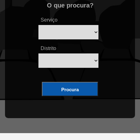
O que procura?
Serviço
Distrito
Procura