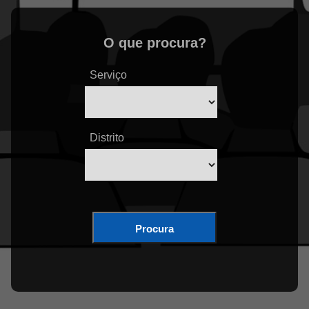
O que procura?
Serviço
Distrito
Procura