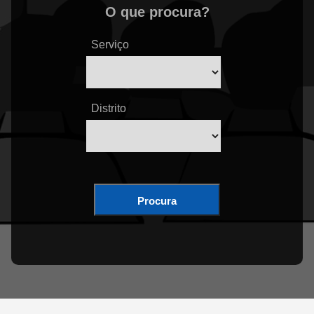
O que procura?
Serviço
Distrito
Procura