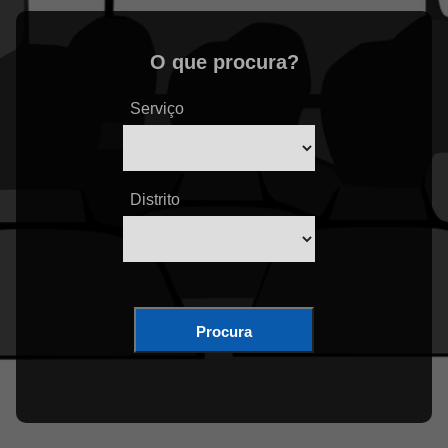
O que procura?
Serviço
Distrito
Procura