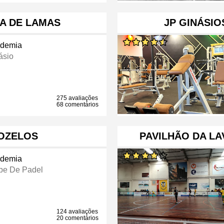
A DE LAMAS
JP GINÁSIO
demia
ásio
275 avaliações
68 comentários
MOZELOS
PAVILHÃO DA LA
demia
be De Padel
124 avaliações
20 comentários