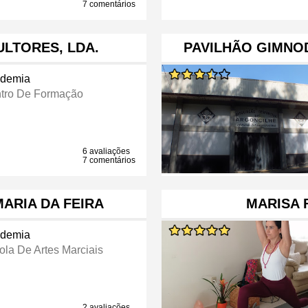
7 comentários
LTORES, LDA.
PAVILHÃO GIMNO
demia
tro De Formação
6 avaliações
7 comentários
MARIA DA FEIRA
MARISA 
demia
ola De Artes Marciais
2 avaliações