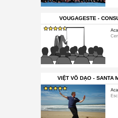
VOUGAGESTE - CONSU
Aca
Cen
VIỆT VÕ DẠO - SANTA 
Aca
Esc