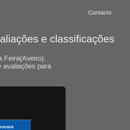
Contacto
liações e classificações
 Feira(Aveiro).
e avaliações para
rocura