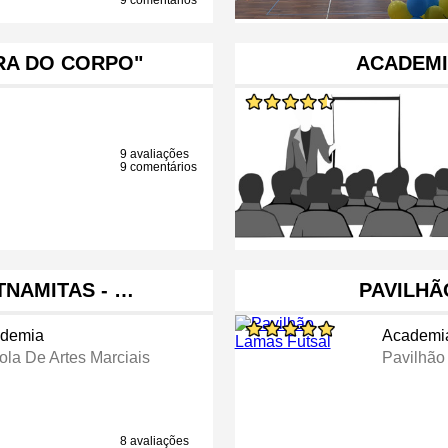
9 comentários
RA DO CORPO"
ACADEMI
9 avaliações
9 comentários
TNAMITAS - …
PAVILHÃ
demia
Academi
ola De Artes Marciais
Pavilhão
8 avaliações