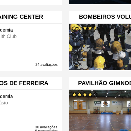
AINING CENTER
BOMBEIROS VOL
demia
lth Club
24 avaliações
ÇOS DE FERREIRA
PAVILHÃO GIMNO
demia
ásio
30 avaliações