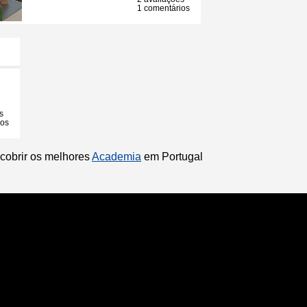
1 comentários
s
ios
scobrir os melhores
Academia
em Portugal