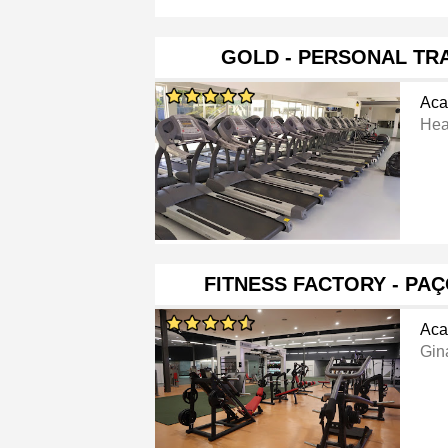
GOLD - PERSONAL TR
Aca
Hea
FITNESS FACTORY - PA
Aca
Gin