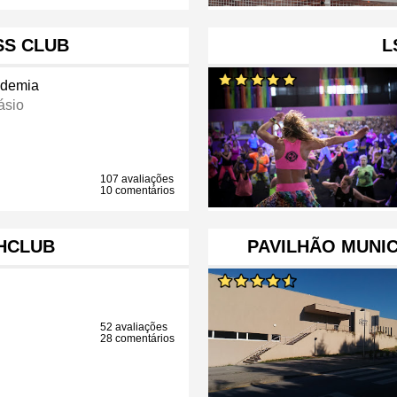
SS CLUB
L
demia
ásio
107 avaliações
10 comentários
HCLUB
PAVILHÃO MUNIC
52 avaliações
28 comentários