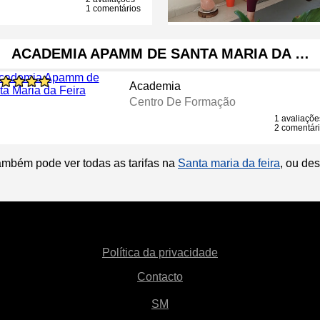
1 comentários
ACADEMIA APAMM DE SANTA MARIA DA …
Academia
Centro De Formação
1 avaliaçõe
2 comentár
ambém pode ver todas as tarifas na
Santa maria da feira
, ou de
Política da privacidade
Contacto
SM