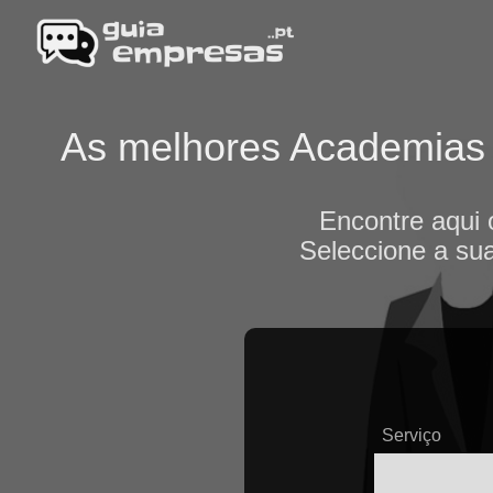
As melhores Academias d
Encontre aqui 
Seleccione a sua
Serviço