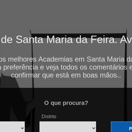
e Santa Maria da Feira. Ava
os melhores Academias em Santa Maria da
 preferência e veja todos os comentários 
confirmar que está em boas mãos..
O que procura?
Distrito
P