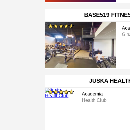
BASE519 FITNE
Aca
Gin
JUSKA HEALT
Academia
Health Club