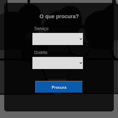
O que procura?
Serviço
Distrito
Procura