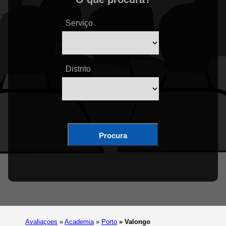
Serviço
Distrito
Procura
Avaliaçoes
»
Academia
»
Porto
»
Valongo