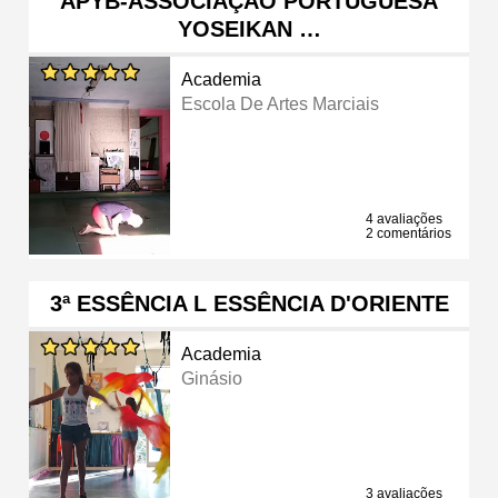
APYB-ASSOCIAÇÃO PORTUGUESA
YOSEIKAN …
Academia
Escola De Artes Marciais
4 avaliações
2 comentários
3ª ESSÊNCIA L ESSÊNCIA D'ORIENTE
Academia
Ginásio
3 avaliações