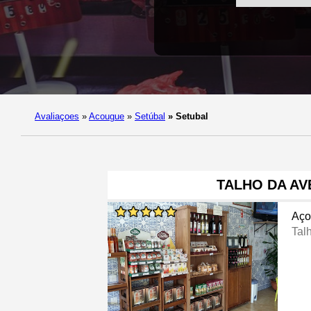
Avaliaçoes
»
Acougue
»
Setúbal
»
Setubal
TALHO DA AV
Aço
Tal