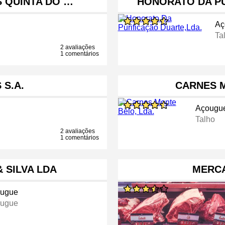
S QUINTA DO …
HONORATO DA PU
Aç
Ta
2 avaliações
1 comentários
 S.A.
CARNES M
Açougu
Talho
2 avaliações
1 comentários
 SILVA LDA
MERC
ugue
ugue