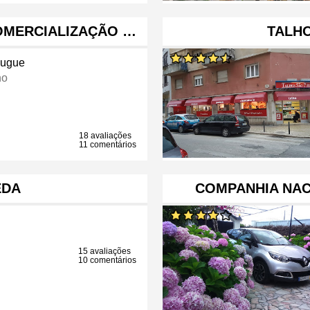
OMERCIALIZAÇÃO …
TALH
ugue
ho
18 avaliações
11 comentários
EDA
COMPANHIA NAC
15 avaliações
10 comentários