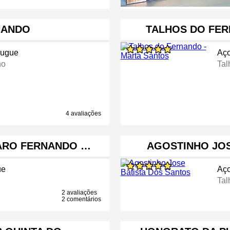
NANDO
TALHOS DO FER
ugue
Aç
ho
Tal
4 avaliações
ARO FERNANDO …
AGOSTINHO JOS
ue
Aç
Tal
2 avaliações
2 comentários