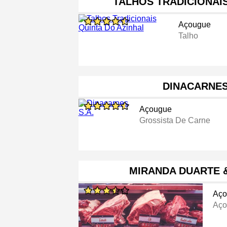
TALHOS TRADICIONAI
Açougue
Talho
DINACARNES
Açougue
Grossista De Carne
MIRANDA DUARTE &
Aço
Aço