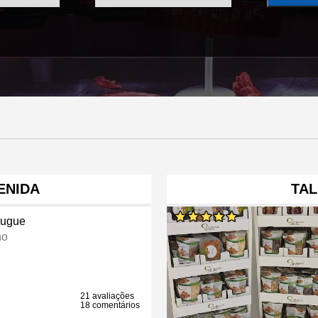
ENIDA
TAL
ugue
ho
21 avaliações
18 comentários