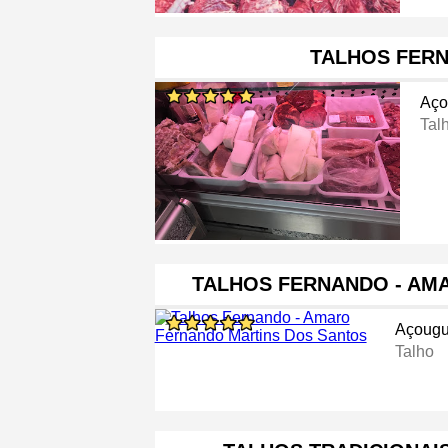
TALHOS FER
Aço
Tal
TALHOS FERNANDO - AM
Açoug
Talho