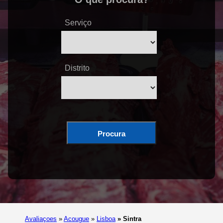
Serviço
Distrito
Procura
Avaliaçoes
»
Acougue
»
Lisboa
»
Sintra