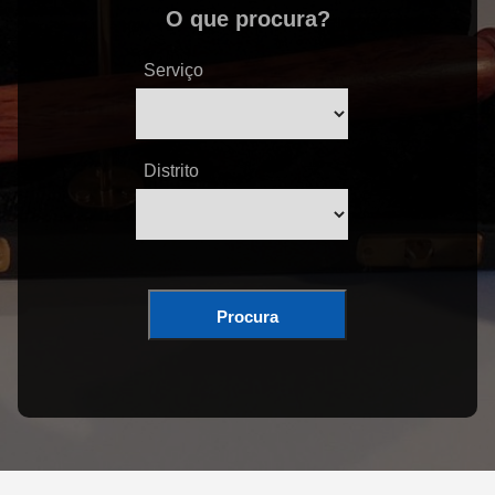
O que procura?
Serviço
Distrito
Procura