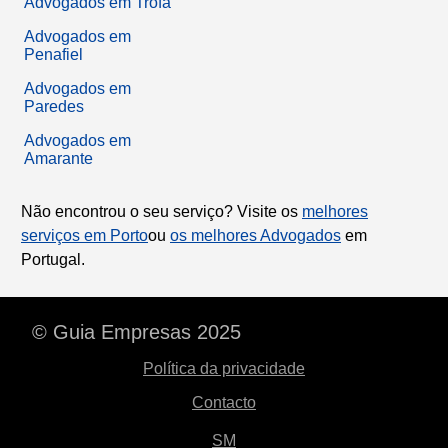
Advogados em Trofa
Advogados em
Penafiel
Advogados em
Paredes
Advogados em
Amarante
Não encontrou o seu serviço? Visite os
melhores
serviços em Porto
ou
os melhores Advogados
em
Portugal.
© Guia Empresas 2025
Política da privacidade
Contacto
SM