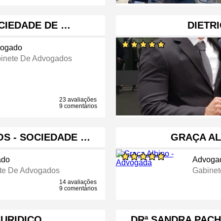
CIEDADE DE …
DIETR
ogado
inete De Advogados
23 avaliações
9 comentários
OS - SOCIEDADE …
GRAÇA AL
ado
Advoga
te De Advogados
Gabinet
14 avaliações
9 comentários
JURIDICO
DRª SANDRA PACH