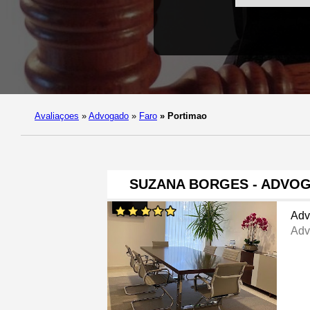
Avaliaçoes
»
Advogado
»
Faro
»
Portimao
SUZANA BORGES - ADVOG
Adv
Adv