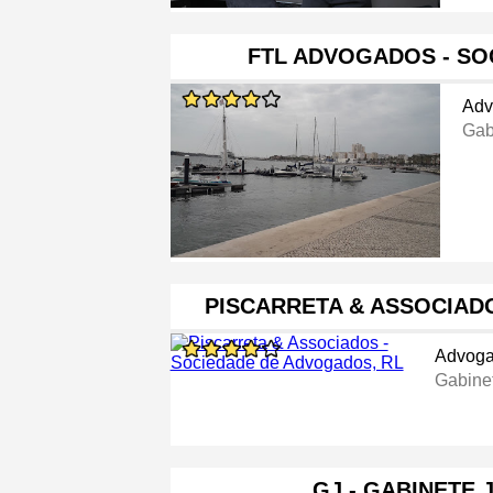
FTL ADVOGADOS - SO
Adv
Gab
PISCARRETA & ASSOCIAD
Advog
Gabine
GJ - GABINETE 