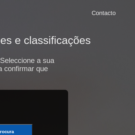
Contacto
s e classificações
Seleccione a sua
a confirmar que
rocura