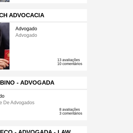
ICH ADVOCACIA
Advogado
Advogado
13 avaliações
10 comentários
BINO - ADVOGADA
do
e De Advogados
8 avaliações
3 comentários
ECO - ADVOGADA - LAW …