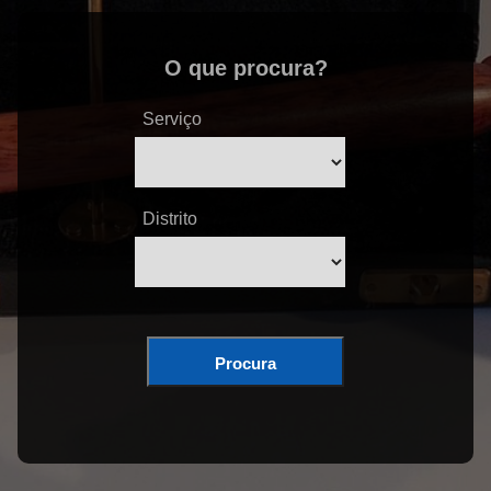
O que procura?
Serviço
Distrito
Procura