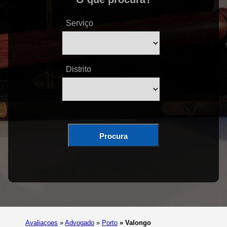
Serviço
Distrito
Procura
Avaliaçoes
»
Advogado
»
Porto
»
Valongo