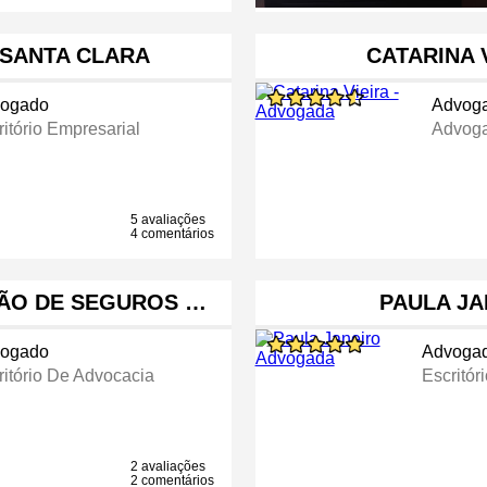
 SANTA CLARA
CATARINA 
ogado
Advog
ritório Empresarial
Advog
5 avaliações
4 comentários
ÇÃO DE SEGUROS …
PAULA J
ogado
Advoga
ritório De Advocacia
Escritór
2 avaliações
2 comentários