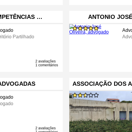
MPETÊNCIAS …
ANTONIO JOSÉ
ogado
Adv
itório Partilhado
Adv
2 avaliações
1 comentários
- ADVOGADAS
ASSOCIAÇÃO DOS 
ogado
ogado
2 avaliações