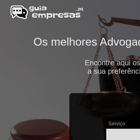
Os melhores Advogado
Encontre aqui o
a sua preferênc
Serviço