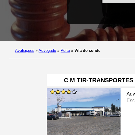
Avaliaçoes
»
Advogado
»
Porto
»
Vila do conde
C M TIR-TRANSPORTES
Adv
Esc