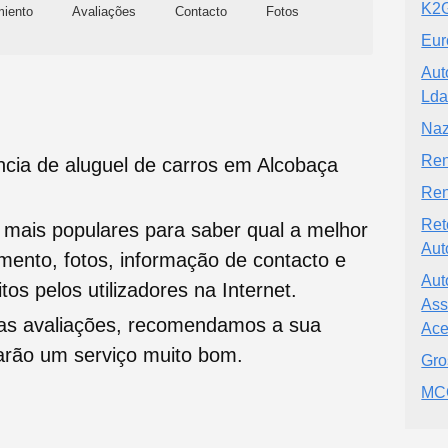
K2G
miento
Avaliações
Contacto
Fotos
Eur
Aut
Ld
Naz
Ren
ncia de aluguel de carros em Alcobaça
Ren
Ret
s mais populares para saber qual a melhor
Aut
namento, fotos, informação de contacto e
Aut
tos pelos utilizadores na Internet.
Ass
oas avaliações, recomendamos a sua
Ace
tarão um serviço muito bom.
Gro
MC