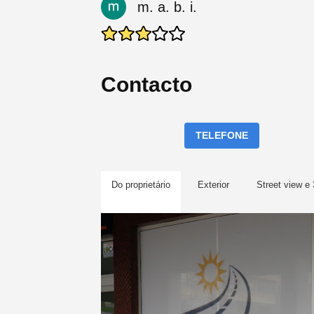
m. a. b. i.
Contacto
TELEFONE
Do proprietário
Exterior
Street view e