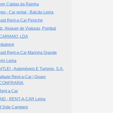
rin Caldas da Rainha
go - Car rental - Balcão Leiria
aid Rent-a-Car Peniche
tz, Aluguer de Viaturas, Pombal
CARIANO, LDA
balrent
aid Rent-a-Car Marinha Grande
rin Leiria
TLEI - Automóveis E Turismo, S.A.
afauto Rent-a-Car | Grupo
CONFRARIA
Rent a Car
ID - RENT-A-CAR Leiria
d Side Campers