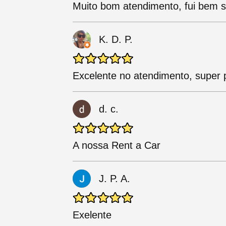
Muito bom atendimento, fui bem s
K. D. P.
Excelente no atendimento, super pr
d. c.
A nossa Rent a Car
J. P. A.
Exelente