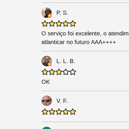
P. S.
O serviço foi excelente, o atendi
atlanticar no futuro AAA++++
L. L. B.
OK
V. F.