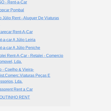
O - Rent-a-Car
opcar Pombal
o Júlio Rent - Aluguer De Viaturas
a
arecar Rent-A-Car
t-a-car A Júlio Leiria
t-a-car A Júlio Peniche
olei Rent-A-Car - Retalei - Comercio
omovel, Lda.
o - Coelho & Vieira-
ist.Comerc.Viaturas Peças E
ssorios, Lda.
ssorent Rent a Car
OUTINHO RENT