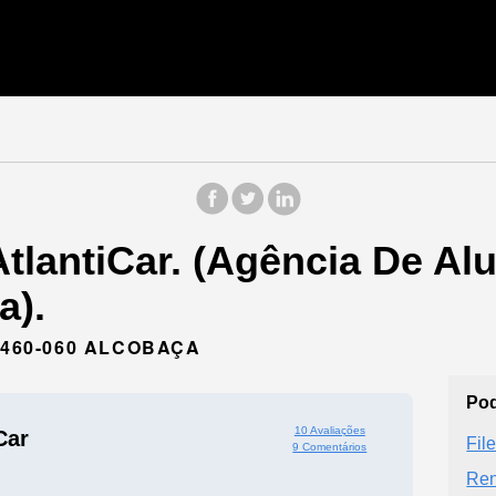
tlantiCar. (Agência De Al
a).
2460-060 ALCOBAÇA
Pod
10 Avaliações
Car
Fil
9 Comentários
Ren