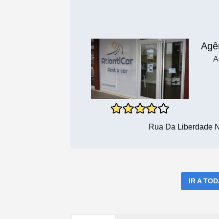
Agê
A
Rua Da Liberdade N
IR A TO