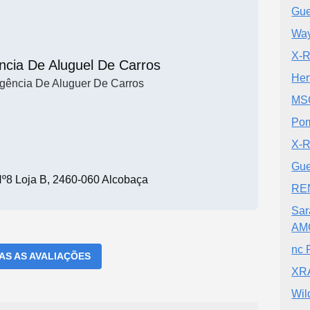
Gue
Way
X-R
ncia De Aluguel De Carros
Her
gência De Aluguer De Carros
MS
Pom
X-R
Gue
º8 Loja B, 2460-060 Alcobaça
REN
Sar
AM
nc 
DAS AS AVALIAÇÕES
XRA
Wil