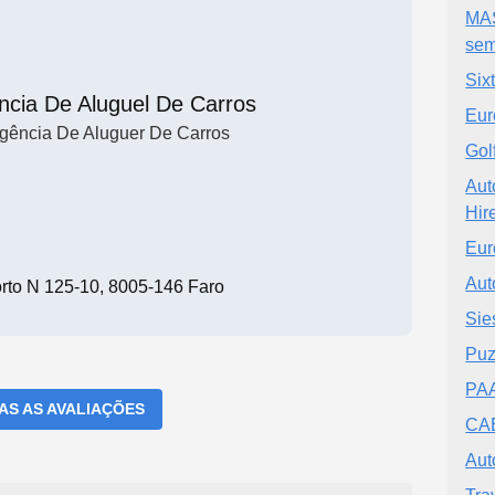
MAS
sem
Sixt
ncia De Aluguel De Carros
Eur
gência De Aluguer De Carros
Gol
Aut
Hir
Eur
Aut
rto N 125-10, 8005-146 Faro
Sie
Puz
PAA
DAS AS AVALIAÇÕES
CAE
Aut