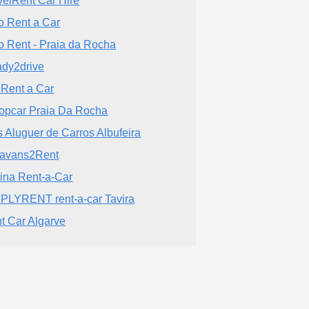
velRent Car Hire
o Rent a Car
o Rent - Praia da Rocha
dy2drive
 Rent a Car
opcar Praia Da Rocha
s Aluguer de Carros Albufeira
avans2Rent
ina Rent-a-Car
PLYRENT rent-a-car Tavira
t Car Algarve