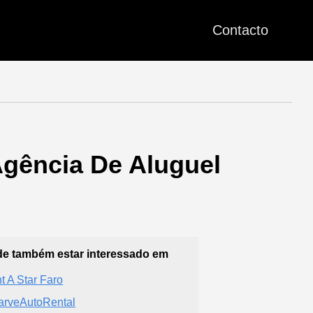
Contacto
(Agência De Aluguel
e também estar interessado em
t A Star Faro
arveAutoRental