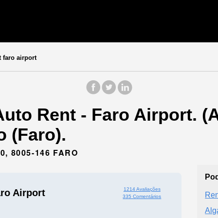
 faro airport
uto Rent - Faro Airport. 
 (Faro).
, 8005-146 FARO
Pod
1214 Avaliações
ro Airport
Ren
335 Comentários
Alg