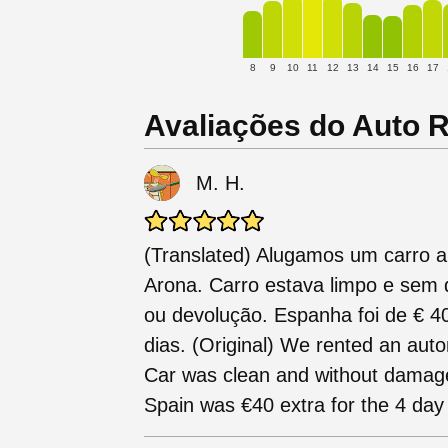
8
9
10
11
12
13
14
15
16
17
Avaliações do Auto Re
M. H.
(Translated) Alugamos um carro 
Arona. Carro estava limpo e sem 
ou devolução. Espanha foi de € 40
dias. (Original) We rented an aut
Car was clean and without damage
Spain was €40 extra for the 4 day 