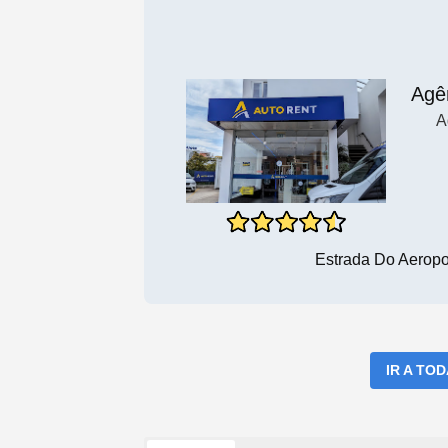
Agê
A
Estrada Do Aeropo
IR A TO