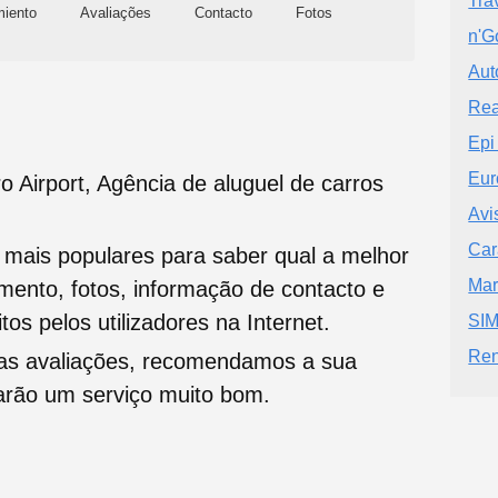
Tra
miento
Avaliações
Contacto
Fotos
n'G
Aut
Rea
Epi
Eur
o Airport, Agência de aluguel de carros
Avi
Car
s mais populares para saber qual a melhor
Mar
namento, fotos, informação de contacto e
tos pelos utilizadores na Internet.
SIM
Ren
oas avaliações, recomendamos a sua
tarão um serviço muito bom.