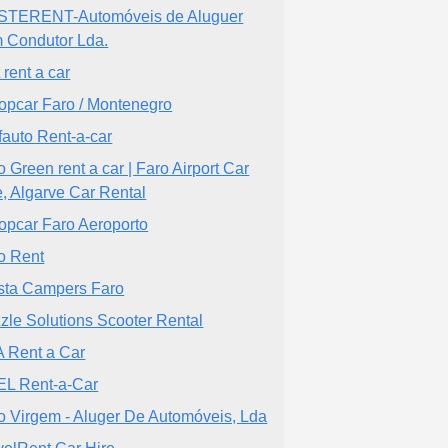
TERENT-Automóveis de Aluguer
 Condutor Lda.
 rent a car
opcar Faro / Montenegro
fauto Rent-a-car
o Green rent a car | Faro Airport Car
e, Algarve Car Rental
opcar Faro Aeroporto
o Rent
sta Campers Faro
zle Solutions Scooter Rental
 Rent a Car
L Rent-a-Car
o Virgem - Aluger De Automóveis, Lda