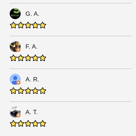
G. A.
F. A.
A. R.
A. T.