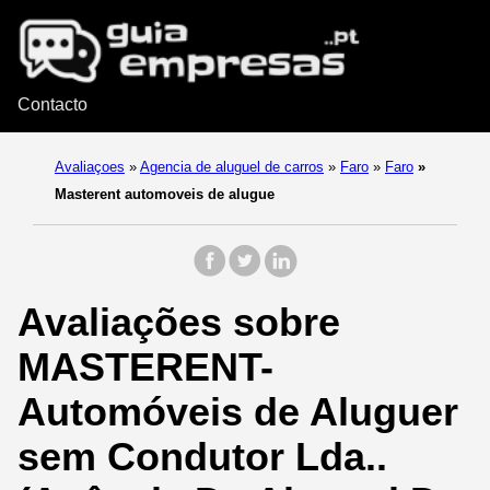
Contacto
Avaliaçoes
»
Agencia de aluguel de carros
»
Faro
»
Faro
»
Masterent automoveis de alugue
Avaliações sobre
MASTERENT-
Automóveis de Aluguer
sem Condutor Lda..