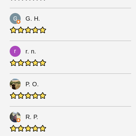
G. H.
r. n.
P. O.
R. P.