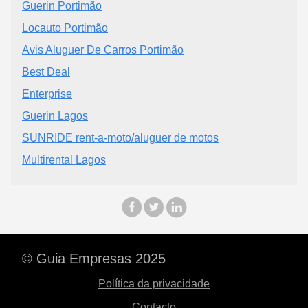
Guerin Portimão
Locauto Portimão
Avis Aluguer De Carros Portimão
Best Deal
Enterprise
Guerin Lagos
SUNRIDE rent-a-moto/aluguer de motos
Multirental Lagos
© Guia Empresas 2025
Política da privacidade
Contacto