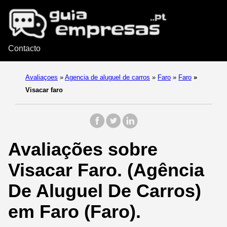
Contacto
Avaliaçoes
»
Agencia de aluguel de carros
»
Faro
»
Faro
»
Visacar faro
Avaliações sobre
Visacar Faro. (Agência
De Aluguel De Carros)
em Faro (Faro).