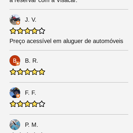
a reservar com a Visacar.
J. V.
Preço acessível em aluguer de automóveis
B. R.
F. F.
P. M.