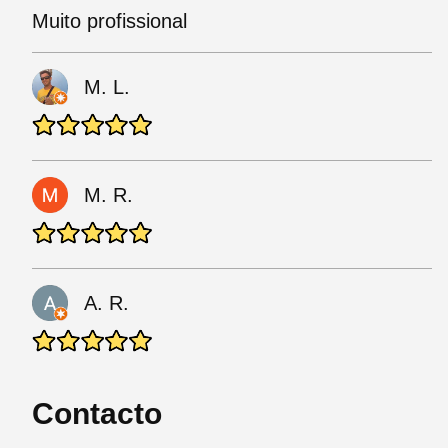
Muito profissional
M. L.
M. R.
A. R.
Contacto