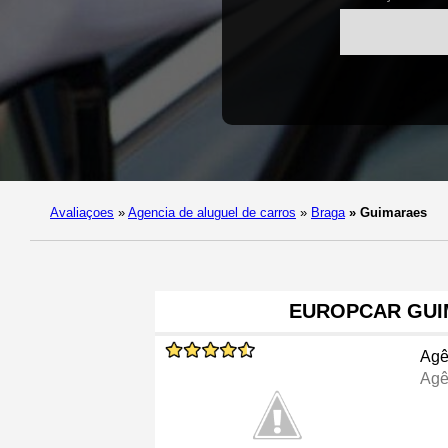
Avaliaçoes
»
Agencia de aluguel de carros
»
Braga
»
Guimaraes
EUROPCAR GUI
Agê
Agê