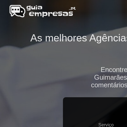
As melhores Agências
Encontre
Guimarães(
comentários
Serviço