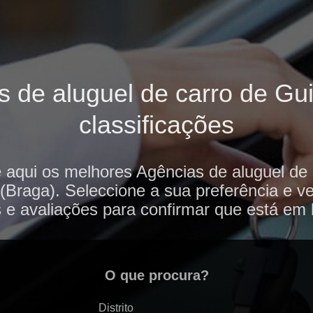
 de aluguel de carro de Gu
classificações
 aqui os melhores Agências de aluguel de
Braga). Seleccione a sua preferência e ve
 e avaliações para confirmar que está em
O que procura?
Distrito