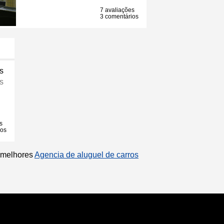
7 avaliações
3 comentários
s
s
s
ios
s melhores
Agencia de aluguel de carros