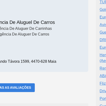
TU
Gol
Eur
ncia De Aluguel De Carros
Avi
ncia De Aluguer De Carrinhas
Gue
gência De Aluguer De Carros
DRI
Eur
Her
(Ae
nando Távora 1599, 4470-628 Maia
Ren
AB
Fli
DAS AS AVALIAÇÕES
Dri
Por