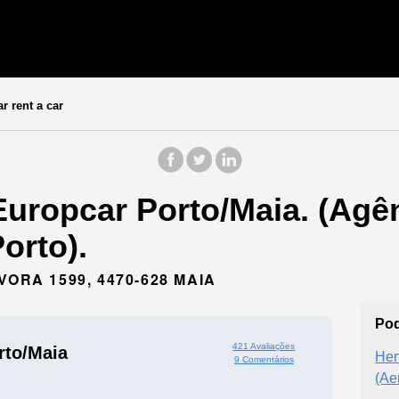
 rent a car
Europcar Porto/Maia. (Agê
orto).
ORA 1599, 4470-628 MAIA
Pod
421 Avaliações
rto/Maia
Her
9 Comentários
(Ae