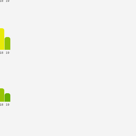
18
19
18
19
18
19