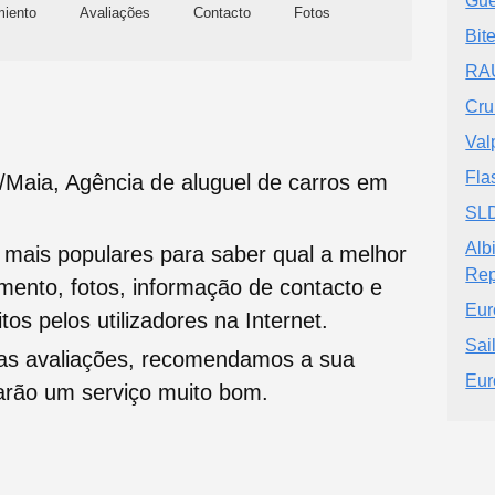
Gue
miento
Avaliações
Contacto
Fotos
Bit
RAU
Cru
Val
Fla
/Maia, Agência de aluguel de carros em
SL
Alb
s mais populares para saber qual a melhor
Rep
namento, fotos, informação de contacto e
Eur
tos pelos utilizadores na Internet.
Sai
oas avaliações, recomendamos a sua
Eur
tarão um serviço muito bom.