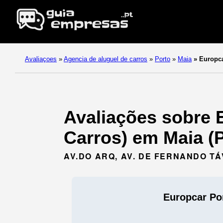
Avaliaçoes
»
Agencia de aluguel de carros
»
Porto
»
Maia
»
Europcar
Avaliações sobre 
Carros) em Maia (P
AV.DO ARQ, AV. DE FERNANDO TÁV
Europcar Po