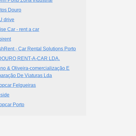
rin Porto Zona Industrial
etos Douro
 drive
ise Car - rent a car
pirent
shRent - Car Rental Solutions Porto
DOURO RENT-A-CAR LDA.
ino & Oliveira-comercialização E
aração De Viaturas Lda
opcar Felgueiras
lside
opcar Porto