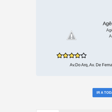
Agê
Agê
A
Av.do Arq, Av. De Fer
IR A TO