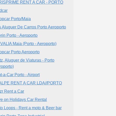
RISPRIME RENT A CAR - PORTO
dcar
opcar Porto/Maia
s Aluguer De Carros Porto Aeroporto
rin Porto - Aeroporto
VALIA Maia (Porto - Aeroporto)
opcar Porto Aeroporto
tz, Aluguer de Viaturas - Porto
roporto)
t-a-Car Porto - Airport
ALPE RENT A CAR LDA//PORTO
zzr Rent a Car
ve on Holidays Car Rental
to Loops - Rent a moto & Beer bar