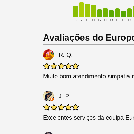
8
9
10
11
12
13
14
15
16
17
Avaliações do Europ
R. Q.
Muito bom atendimento simpatia 
J. P.
Excelentes serviços da equipa Eu