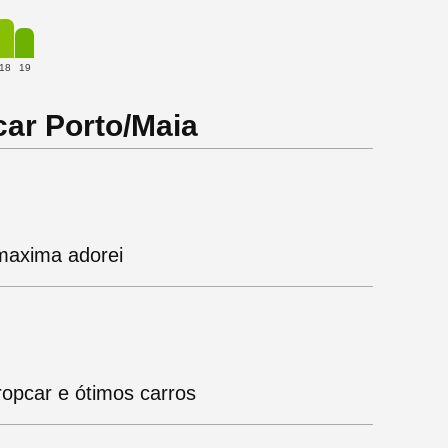
18
19
car Porto/Maia
maxima adorei
ropcar e ótimos carros