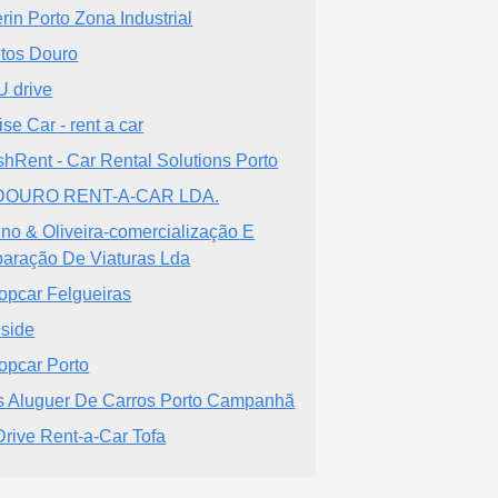
rin Porto Zona Industrial
etos Douro
 drive
ise Car - rent a car
shRent - Car Rental Solutions Porto
DOURO RENT-A-CAR LDA.
ino & Oliveira-comercialização E
aração De Viaturas Lda
opcar Felgueiras
lside
opcar Porto
s Aluguer De Carros Porto Campanhã
rive Rent-a-Car Tofa