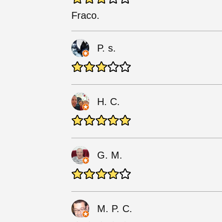
Fraco.
P. s.
H. C.
G. M.
M. P. C.