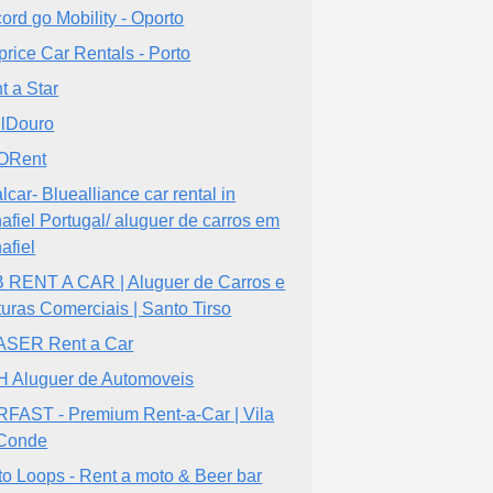
ord go Mobility - Oporto
price Car Rentals - Porto
t a Star
lDouro
ORent
lcar- Bluealliance car rental in
afiel Portugal/ aluguer de carros em
afiel
 RENT A CAR | Aluguer de Carros e
turas Comerciais | Santo Tirso
SER Rent a Car
 Aluguer de Automoveis
FAST - Premium Rent-a-Car | Vila
Conde
to Loops - Rent a moto & Beer bar