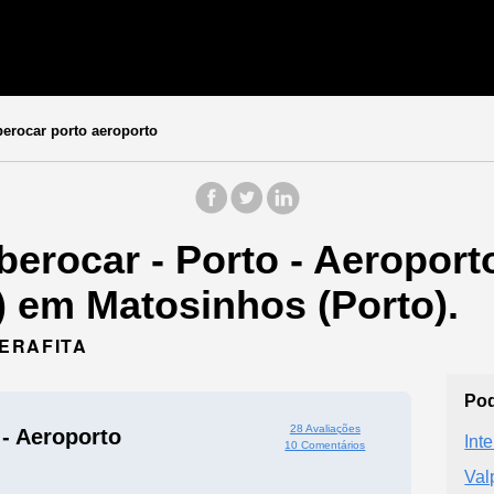
erocar porto aeroporto
berocar - Porto - Aeroport
) em Matosinhos (Porto).
PERAFITA
Pod
28 Avaliações
 - Aeroporto
Int
10 Comentários
Val