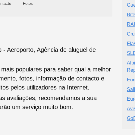
ntacto
Fotos
Gue
Bit
RAU
Cru
Fla
o - Aeroporto, Agência de aluguel de
SL
Alb
s mais populares para saber qual a melhor
Rep
namento, fotos, informação de contacto e
Eur
tos pelos utilizadores na Internet.
Sai
oas avaliações, recomendamos a sua
Eur
tarão um serviço muito bom.
Avi
GoD