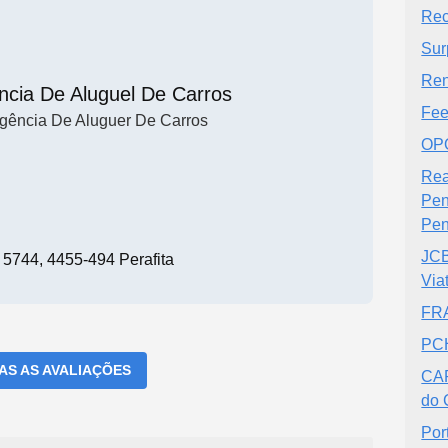
Rec
Sur
Ren
ncia De Aluguel De Carros
Fee
gência De Aluguer De Carros
OP
Rea
Pen
Pen
JCB
o 5744, 4455-494 Perafita
Via
FRA
PCH
DAS AS AVALIAÇÕES
CAR
do 
Por