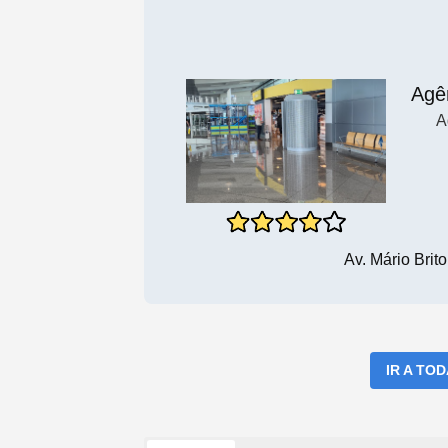
Agê
A
Av. Mário Brit
IR A TO