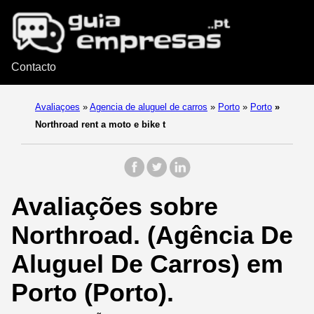
Contacto
Avaliaçoes
»
Agencia de aluguel de carros
»
Porto
»
Porto
»
Northroad rent a moto e bike t
Avaliações sobre
Northroad. (Agência De
Aluguel De Carros) em
Porto (Porto).