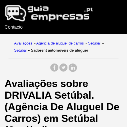
Contacto
Avaliaçoes
»
Agencia de aluguel de carros
»
Setúbal
»
Setubal
»
Sadorent automoveis de aluguer
Avaliações sobre
DRIVALIA Setúbal.
(Agência De Aluguel De
Carros) em Setúbal