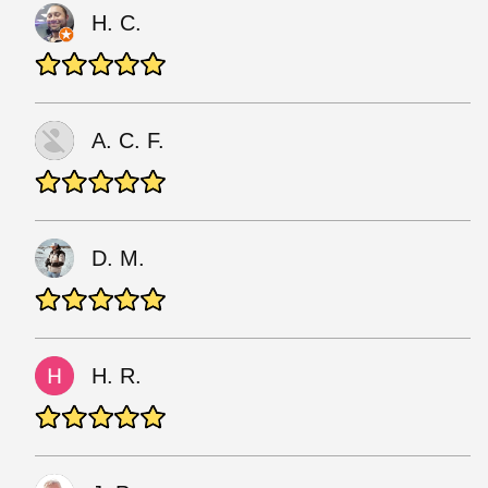
H. C.
A. C. F.
D. M.
H. R.