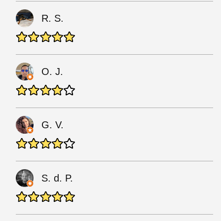
R. S.
O. J.
G. V.
S. d. P.