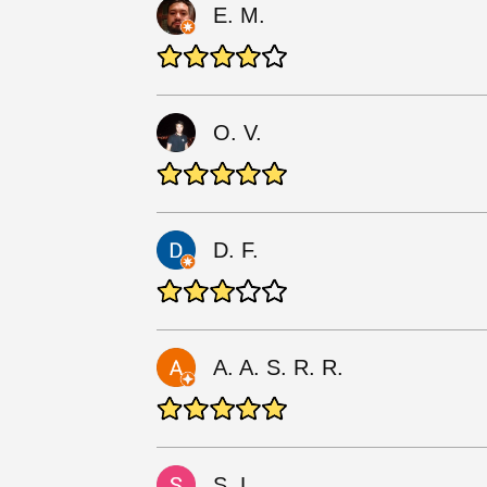
E. M.
O. V.
D. F.
A. A. S. R. R.
S. L.