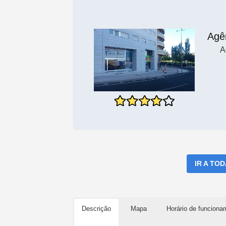
Agê
A
IR A TO
Descrição
Mapa
Horário de funciona