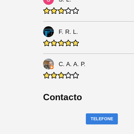
F. R. L.
C. A. A. P.
Contacto
TELEFONE