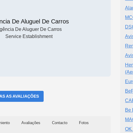
Ala
MC
ncia De Aluguel De Carros
DS
gência De Aluguer De Carros
Service Establishment
Avi
Ren
Avi
Her
(Ae
Eur
BeR
DAS AS AVALIAÇÕES
CAR
Be 
MA
miento
Avaliações
Contacto
Fotos
OK 