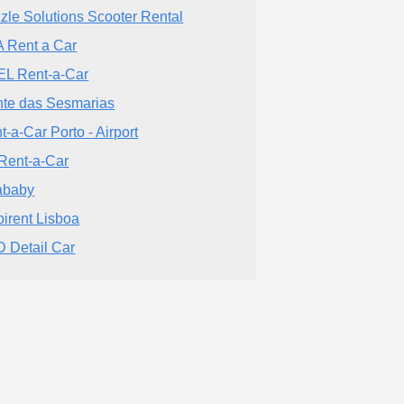
zle Solutions Scooter Rental
 Rent a Car
L Rent-a-Car
te das Sesmarias
t-a-Car Porto - Airport
Rent-a-Car
ababy
pirent Lisboa
 Detail Car