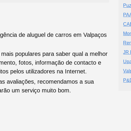
Puz
PAA
CAE
Mon
ência de aluguel de carros em Valpaços
Ren
JR 
s mais populares para saber qual a melhor
Up
namento, fotos, informação de contacto e
tos pelos utilizadores na Internet.
Val
P&D
oas avaliações, recomendamos a sua
tarão um serviço muito bom.