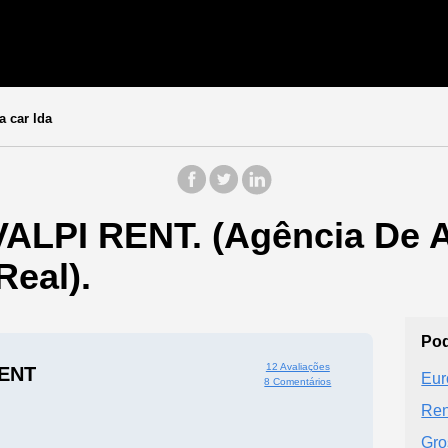
a car lda
VALPI RENT. (Agência De A
Real).
Pod
12 Avaliações
RENT
Eur
8 Comentários
Ren
Gro