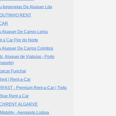
u-furgonetas De Aluguer Lda
OUTINHO RENT
CAR
s Aluguer De Carros Leiria
t a Car Flor do Norte
s Aluguer De Carros Coimbra
tz, Aluguer de Viaturas - Porto
roporto)
opcar Funchal
ent | Rent-a-Car
FAST - Premium Rent-a-Car | Trofa
Blue Rent a Car
CHRENT ALGARVE
Mobility - Aeroporto Lisboa