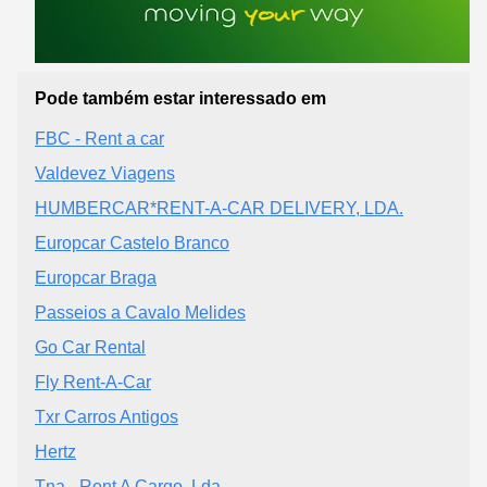
Pode também estar interessado em
FBC - Rent a car
Valdevez Viagens
HUMBERCAR*RENT-A-CAR DELIVERY, LDA.
Europcar Castelo Branco
Europcar Braga
Passeios a Cavalo Melides
Go Car Rental
Fly Rent-A-Car
Txr Carros Antigos
Hertz
Tna - Rent A Cargo, Lda.