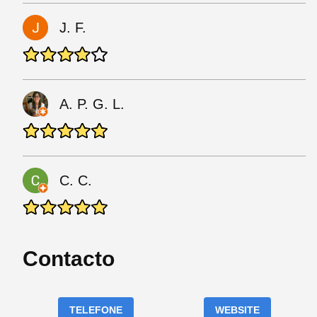
J. F.
A. P. G. L.
C. C.
Contacto
TELEFONE
WEBSITE