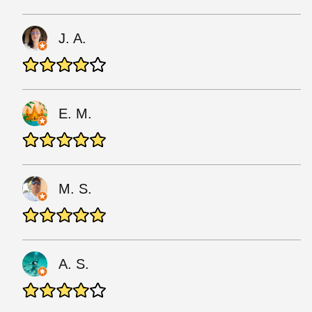
J. A.
E. M.
M. S.
A. S.