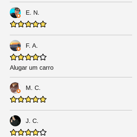
E. N.
F. A.
Alugar um carro
M. C.
J. C.