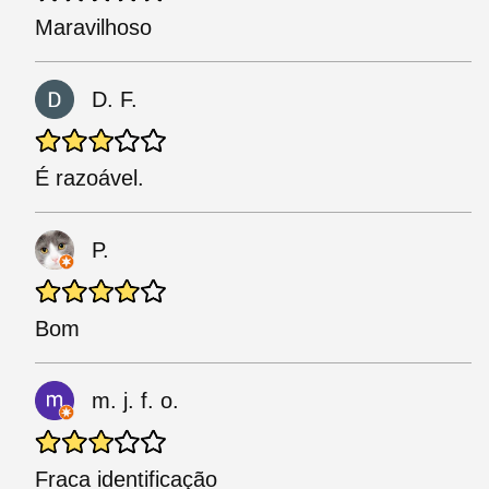
Maravilhoso
D. F.
É razoável.
P.
Bom
m. j. f. o.
Fraca identificação