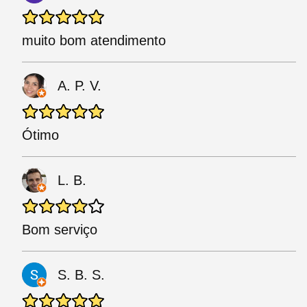
muito bom atendimento
A. P. V.
Ótimo
L. B.
Bom serviço
S. B. S.