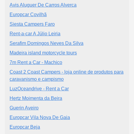
Avis Aluguer De Carros Alverca
Europcar Covilhã
Siesta Campers Faro
Rent-a-car A Júlio Leiria
Serafim Domingos Neves Da Silva
Madeira island motorcycle tours
7m Rent a Car - Machico
Coast 2 Coast Campers - loja online de produtos para
caravanismo e campismo
LuzOceandrive - Rent a Car
Hertz Moimenta da Beira
Guerin Aveiro
Europcar Vila Nova De Gaia
Europcar Beja