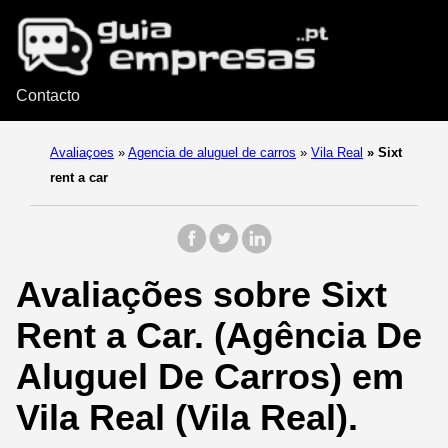
Contacto
Avaliaçoes
»
Agencia de aluguel de carros
»
Vila Real
»
Sixt
rent a car
Avaliações sobre Sixt
Rent a Car. (Agência De
Aluguel De Carros) em
Vila Real (Vila Real).