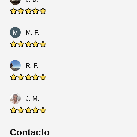
M. F.
R. F.
J. M.
Contacto