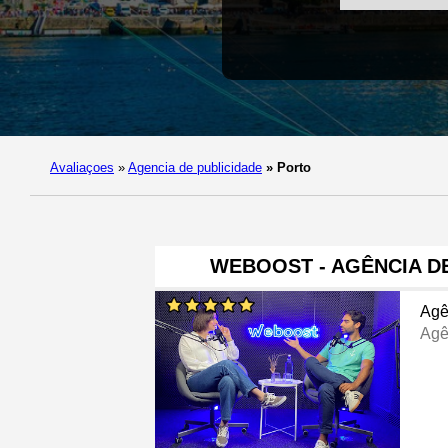
Avaliaçoes
»
Agencia de publicidade
»
Porto
WEBOOST - AGÊNCIA D
Agê
Agê