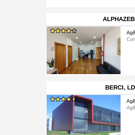
ALPHAZE
Agê
Con
BERCI, LD
Agê
Agê