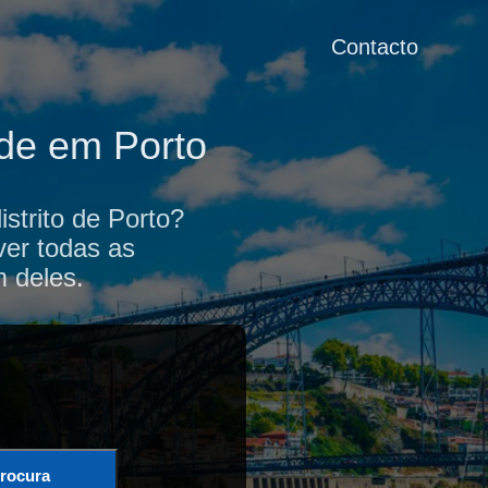
Contacto
ade em Porto
strito de Porto?
ver todas as
m deles.
rocura