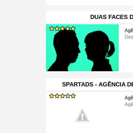
DUAS FACES 
Agê
Des
SPARTADS - AGÊNCIA 
Agê
Agê