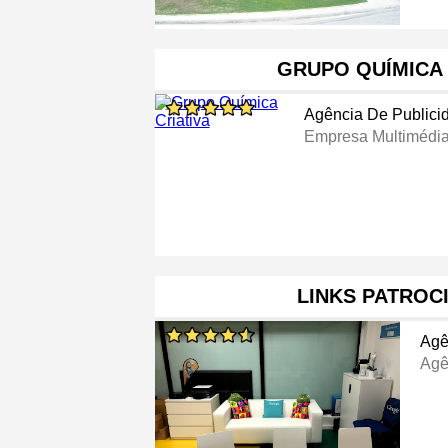
GRUPO QUÍMICA 
Agência De Publici
Empresa Multimédi
LINKS PATROC
Agê
Agê