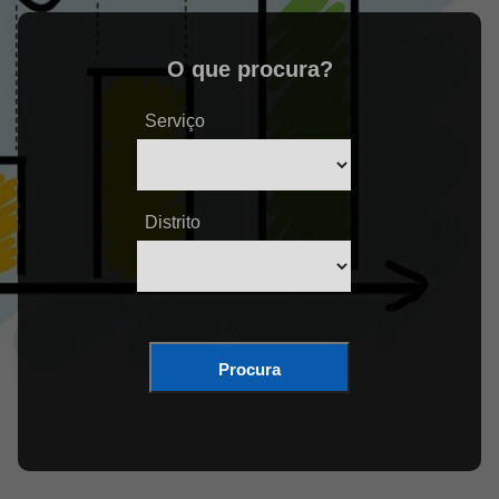
O que procura?
Serviço
Distrito
Procura