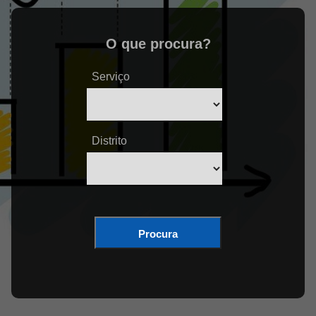
O que procura?
Serviço
Distrito
Procura