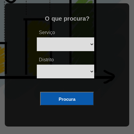
O que procura?
Serviço
Distrito
Procura