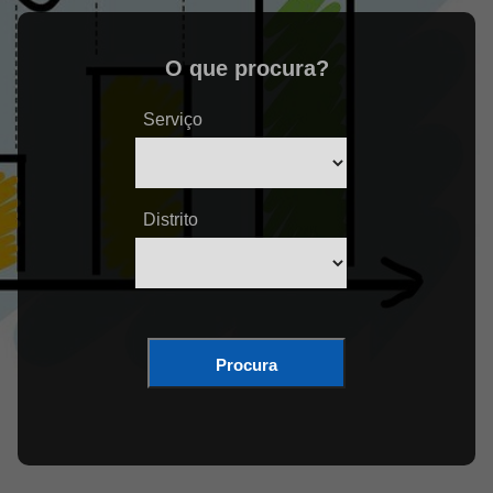
O que procura?
Serviço
Distrito
Procura