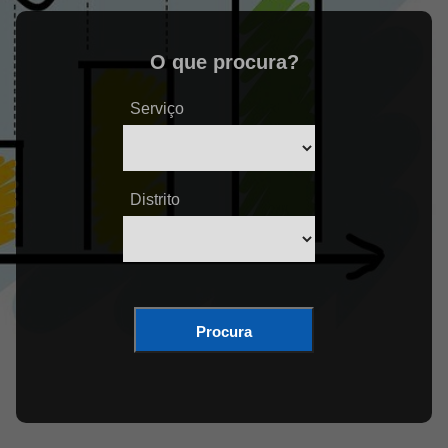
O que procura?
Serviço
Distrito
Procura