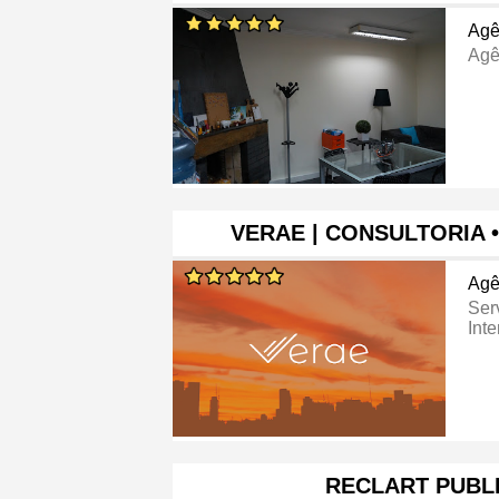
Agê
Agê
VERAE | CONSULTORIA 
Agê
Ser
Inte
RECLART PUBL