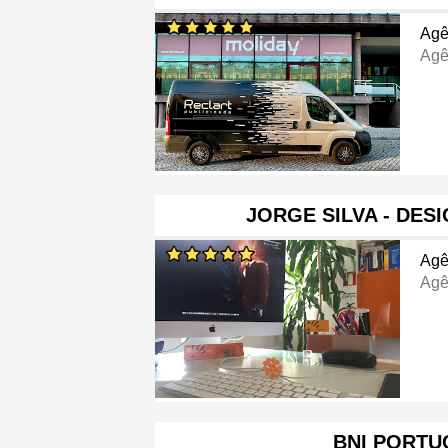
Agê
Agê
JORGE SILVA - DES
Agê
Agê
BNI PORTU