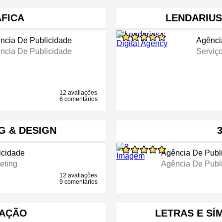
ÁFICA
LENDARIUS
ncia De Publicidade
Agênci
ncia De Publicidade
Serviço
12 avaliações
6 comentários
G & DESIGN
icidade
Agência De Publ
eting
Agência De Publ
12 avaliações
9 comentários
CAÇÃO
LETRAS E SÍ