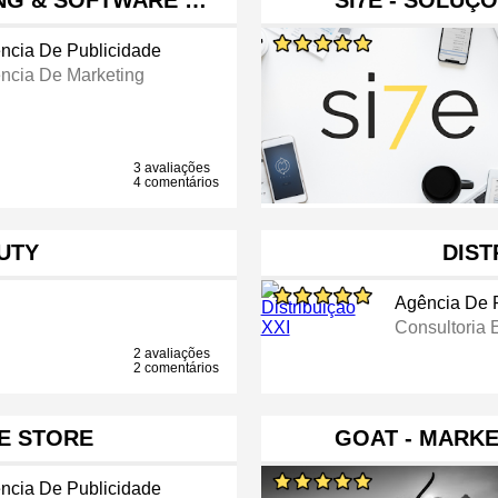
ING & SOFTWARE …
SI7E - SOLUÇÕ
ncia De Publicidade
ncia De Marketing
3 avaliações
4 comentários
UTY
DIST
Agência De 
Consultoria 
2 avaliações
2 comentários
E STORE
GOAT - MARK
ncia De Publicidade