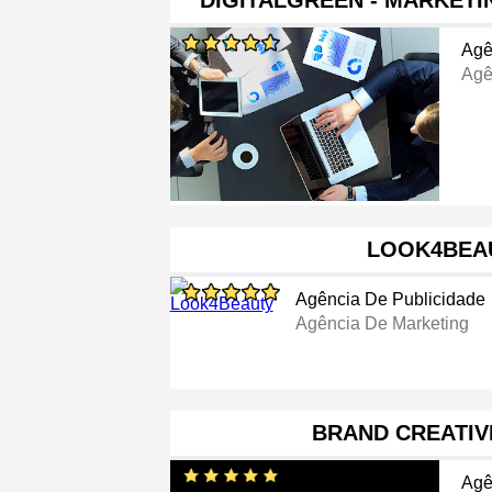
DIGITALGREEN - MARKET
Agê
Agê
LOOK4BEA
Agência De Publicidade
Agência De Marketing
BRAND CREATIV
Agê