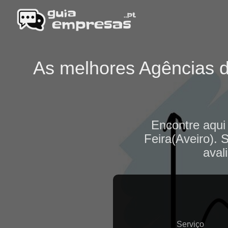
As melhores Agências de
Encontre aqui
Feira(Aveiro). 
aval
Serviço