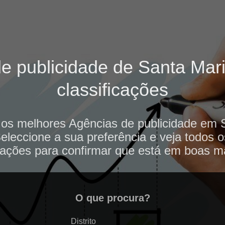
 publicidade de Santa Mari
classificações
 os melhores Agências de publicidade em 
Seleccione a sua preferência e veja todos 
iações para confirmar que está em boas m
O que procura?
Distrito