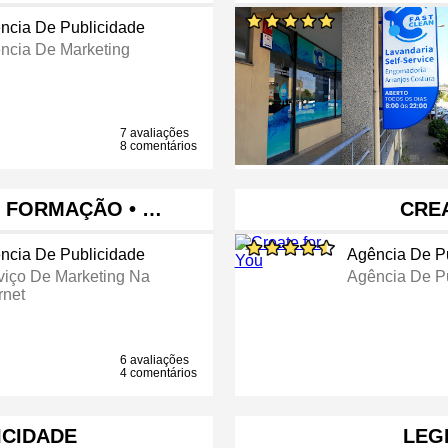
ncia De Publicidade
ncia De Marketing
7 avaliações
8 comentários
• FORMAÇÃO • …
CRE
ncia De Publicidade
Agência De P
viço De Marketing Na
Agência De P
rnet
6 avaliações
4 comentários
ICIDADE
LEG