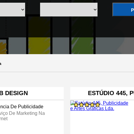
P
a
B DESIGN
ESTÚDIO 445, 
ncia De Publicidade
viço De Marketing Na
rnet