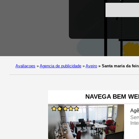
Avaliaçoes
»
Agencia de publicidade
»
Aveiro
»
Santa maria da feir
NAVEGA BEM WE
Agê
Ser
Inte