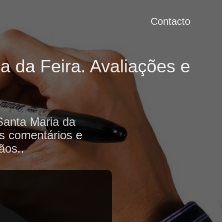
Contacto
a da Feira. Avaliações e
Santa Maria da
os comentários e
ãos..