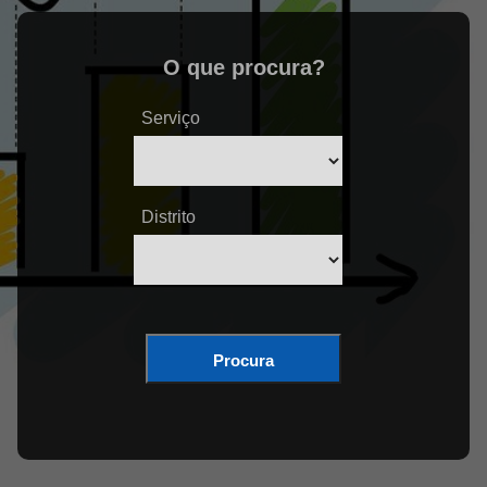
O que procura?
Serviço
Distrito
Procura