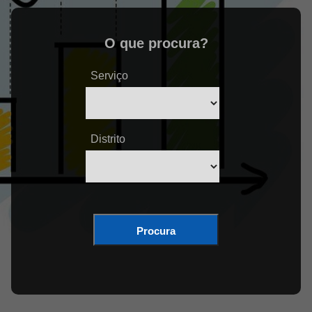
O que procura?
Serviço
Distrito
Procura