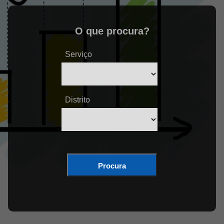
O que procura?
Serviço
Distrito
Procura