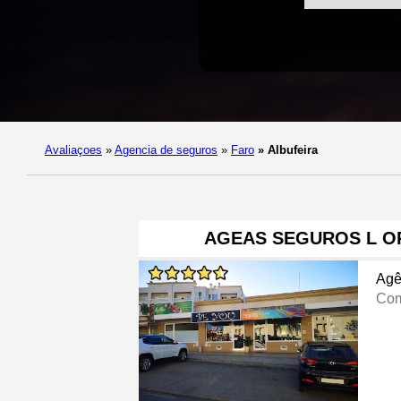
Avaliaçoes
»
Agencia de seguros
»
Faro
»
Albufeira
AGEAS SEGUROS L O
Agê
Com