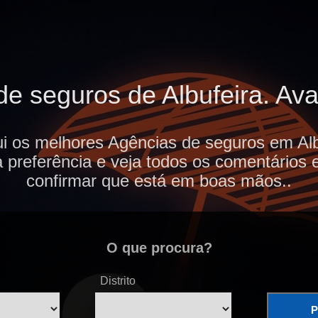
e seguros de Albufeira. Aval
i os melhores Agências de seguros em Alb
 preferência e veja todos os comentários 
confirmar que está em boas mãos..
O que procura?
Distrito
P