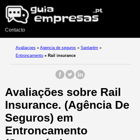
Contacto
Avaliaçoes
»
Agencia de seguros
»
Santarém
»
Entroncamento
»
Rail insurance
Avaliações sobre Rail
Insurance. (Agência De
Seguros) em
Entroncamento