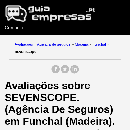
Contacto
Avaliaçoes
»
Agencia de seguros
»
Madeira
»
Funchal
»
Sevenscope
Avaliações sobre
SEVENSCOPE.
(Agência De Seguros)
em Funchal (Madeira).