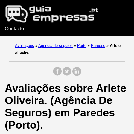
Contacto
Avaliaçoes
»
Agencia de seguros
»
Porto
»
Paredes
»
Arlete
oliveira
Avaliações sobre Arlete
Oliveira. (Agência De
Seguros) em Paredes
(Porto).