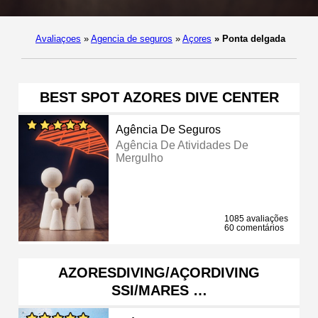
Avaliaçoes
»
Agencia de seguros
»
Açores
»
Ponta delgada
BEST SPOT AZORES DIVE CENTER
Agência De Seguros
Agência De Atividades De
Mergulho
1085 avaliações
60 comentários
AZORESDIVING/AÇORDIVING
SSI/MARES …