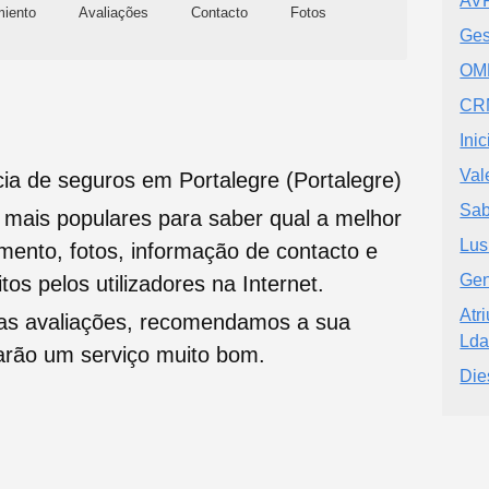
AVR
miento
Avaliações
Contacto
Fotos
Ges
OME
CRM
Ini
Val
ia de seguros em Portalegre (Portalegre)
Sab
s mais populares para saber qual a melhor
Lus
namento, fotos, informação de contacto e
Gen
tos pelos utilizadores na Internet.
Atr
oas avaliações, recomendamos a sua
Lda
tarão um serviço muito bom.
Die