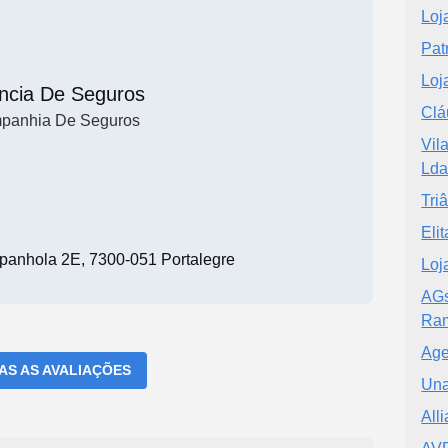
Loj
Pat
Loj
ncia De Seguros
Clá
panhia De Seguros
Vil
Lda
Tri
Eli
panhola 2E, 7300-051 Portalegre
Loj
AGs
Ram
Age
DAS AS AVALIAÇÕES
Una
All