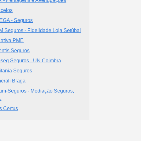
 - Peritagens e Averiguações
celos
GA - Seguros
 Seguros - Fidelidade Loja Setúbal
ciativa PME
entis Seguros
seg Seguros - UN Coimbra
itania Seguros
erali Braga
ium-Seguros - Mediação Seguros,
.
s Certus