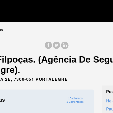
as
Filpoças. (Agência De Seg
gre).
 2E, 7300-051 PORTALEGRE
Pod
5 Avaliações
as
Hel
2 Comentários
Pau