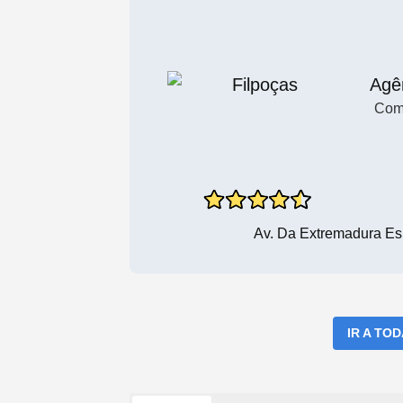
Agê
Com
Av. Da Extremadura Es
IR A TO