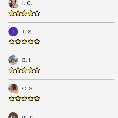
I. C.
T. S.
B. f.
C. S.
m. n.