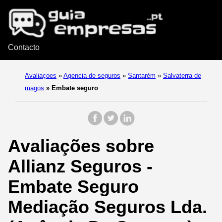
Contacto
Avaliaçoes
»
Agencia de seguros
»
Santarém
»
Salvaterra de
magos
»
Embate seguro
Avaliações sobre
Allianz Seguros -
Embate Seguro
Mediação Seguros Lda.