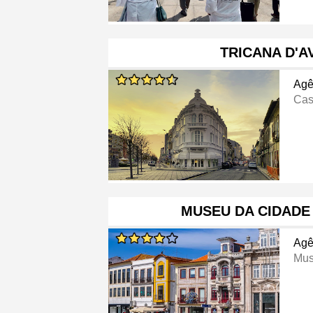
TRICANA D'A
Agê
Cas
MUSEU DA CIDADE
Agê
Mus