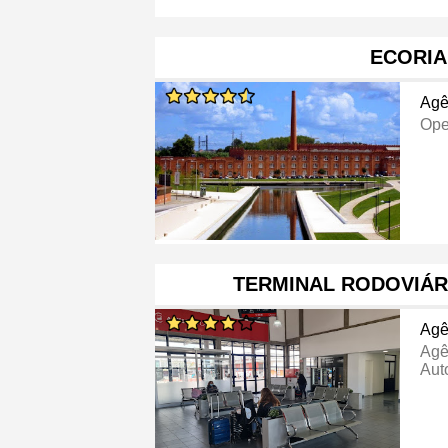
ECORIA
Agê
Ope
TERMINAL RODOVIÁR
Agê
Agê
Aut