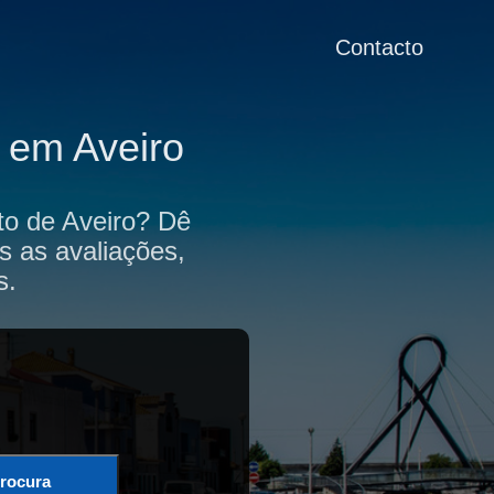
Contacto
 em Aveiro
to de Aveiro? Dê
s as avaliações,
s.
rocura