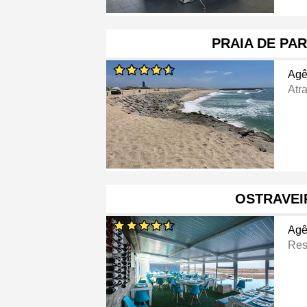
PRAIA DE PA
Agê
Atra
OSTRAVEI
Agê
Res