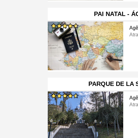
PAI NATAL - 
Agê
Atra
PARQUE DE LA 
Agê
Atra