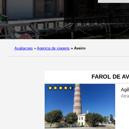
Avaliaçoes
»
Agencia de viagens
»
Aveiro
FAROL DE A
Agê
Atra