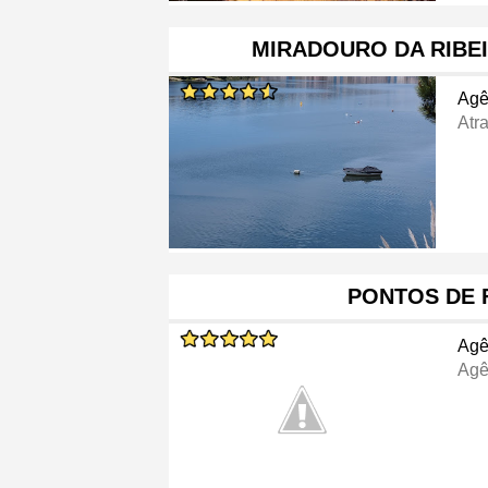
MIRADOURO DA RIBE
Agê
Atra
PONTOS DE 
Agê
Agê