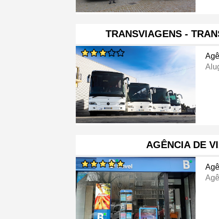
TRANSVIAGENS - TRA
Agê
Alu
AGÊNCIA DE V
Agê
Agê