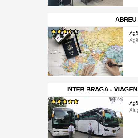
ABREU
Agê
Agê
INTER BRAGA - VIAGE
Agê
Alu