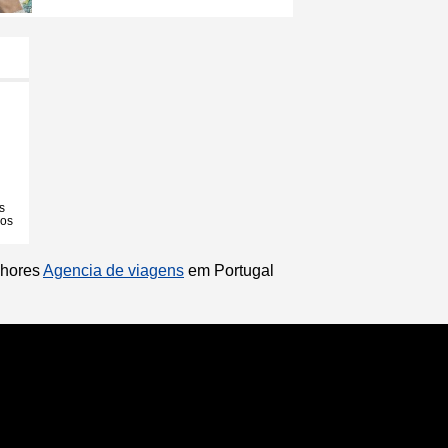
s
ios
lhores
Agencia de viagens
em Portugal