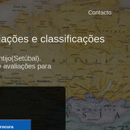
Contacto
ações e classificações
ijo(Setúbal).
e avaliações para
rocura