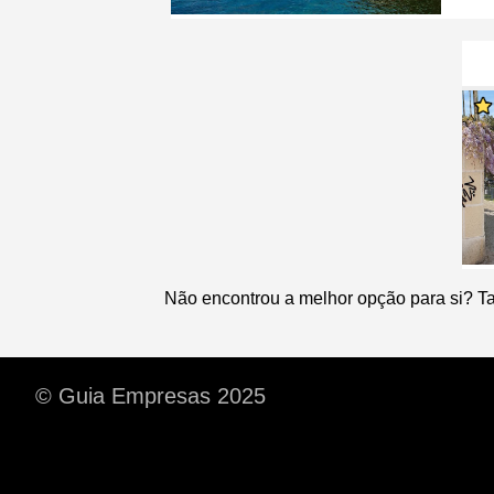
Não encontrou a melhor opção para si? T
© Guia Empresas 2025