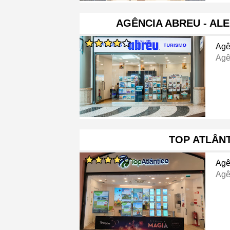
AGÊNCIA ABREU - AL
Agê
Agê
TOP ATLÂN
Agê
Agê