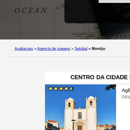
Avaliaçoes
»
Agencia de viagens
»
Setúbal
»
Montijo
CENTRO DA CIDADE
Agê
Atra