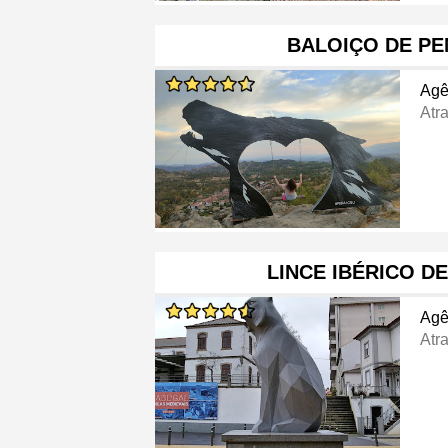
BALOIÇO DE P
Agê
Atra
LINCE IBÉRICO D
Agê
Atra