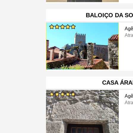
BALOIÇO DA S
Agê
Atra
CASA ÁRA
Agê
Atra