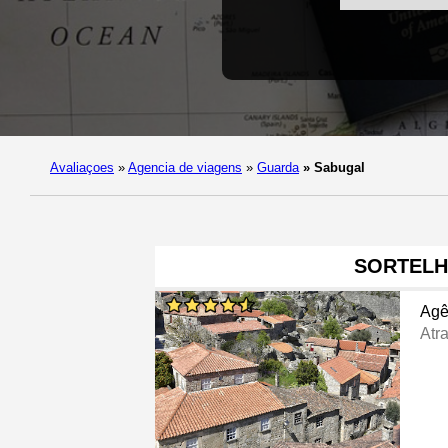
Avaliaçoes
»
Agencia de viagens
»
Guarda
»
Sabugal
SORTEL
Agê
Atra