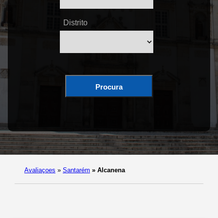
Distrito
Procura
Avaliaçoes
»
Santarém
»
Alcanena